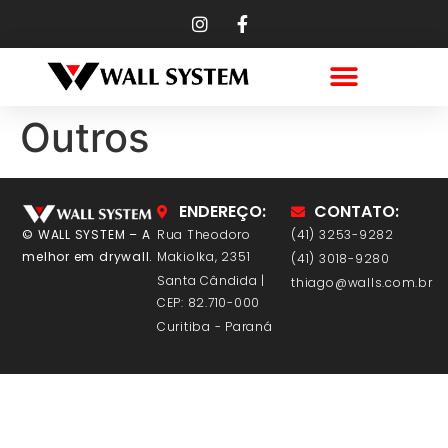
Outros
ENDEREÇO:
CONTATO:
© WALL SYSTEM – A
Rua Theodoro
(41) 3253-9282
melhor em drywall.
Makiolka, 2351
(41) 3018-9280
Santa Cândida |
thiago@walls.com.br
CEP: 82.710-000
Curitiba - Paraná